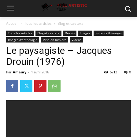
Accueil
Tous les articles
Blog et caetera
Tous les articles
Blog et caetera
Dessin
Images
Instants & images
Images d'anthologie
Mise en lumière
Videos
Le paysagiste – Jacques
Drouin (1976)
Par
Amaury
-
1 avril 2016
6713
0