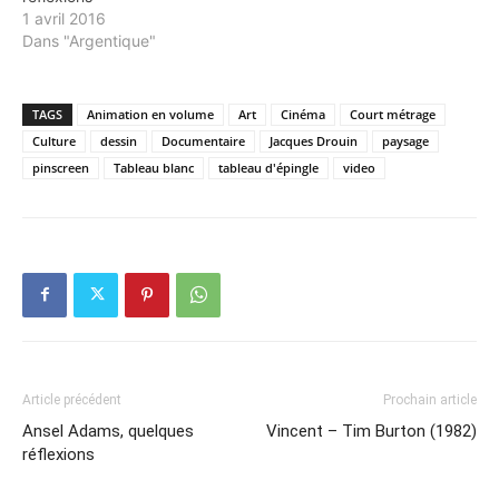
1 avril 2016
Dans "Argentique"
TAGS
Animation en volume
Art
Cinéma
Court métrage
Culture
dessin
Documentaire
Jacques Drouin
paysage
pinscreen
Tableau blanc
tableau d'épingle
video
Article précédent
Prochain article
Ansel Adams, quelques
Vincent – Tim Burton (1982)
réflexions