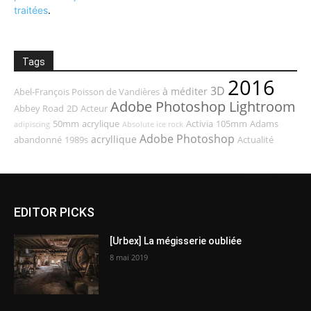
traitées
.
Tags
2016
3D
à méditer
Abel-François Poisson de Vandières
Adobe Photoshop Lightroom
Abbey Road
2D
Acteur
50mm
acrylique
Activia
105mm
Adams
adipiscing
Absolute ice rock
Adobe Photoshop
acryllique
abandonné
1989s
Actualité
EDITOR PICKS
[Urbex] La mégisserie oubliée
8 mai 2019