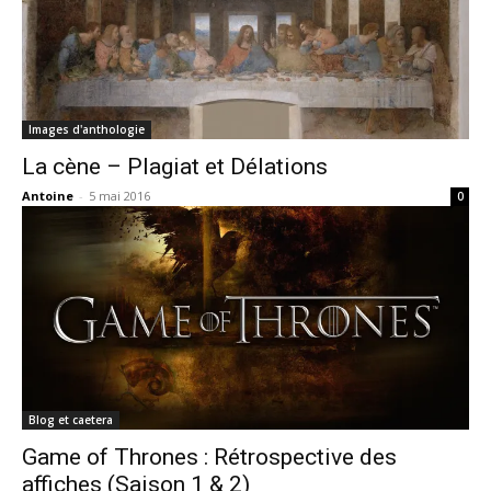
Images d'anthologie
La cène – Plagiat et Délations
Antoine
-
5 mai 2016
0
Blog et caetera
Game of Thrones : Rétrospective des
affiches (Saison 1 & 2)