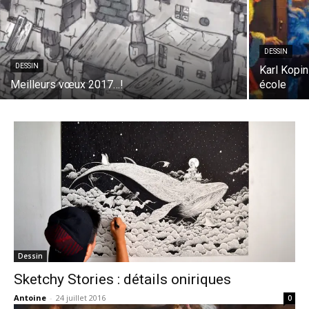
DESSIN
DESSIN
Karl Kopin
Meilleurs vœux 2017…!
école
Dessin
Sketchy Stories : détails oniriques
Antoine
-
24 juillet 2016
0