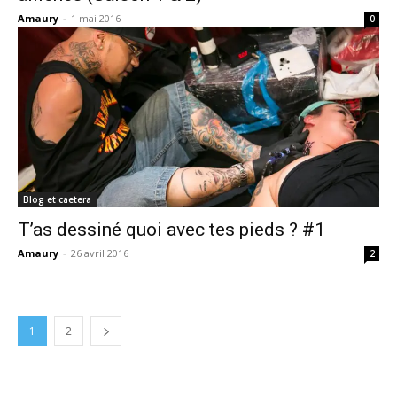
Amaury
-
1 mai 2016
0
Blog et caetera
T’as dessiné quoi avec tes pieds ? #1
Amaury
-
26 avril 2016
2
1
2