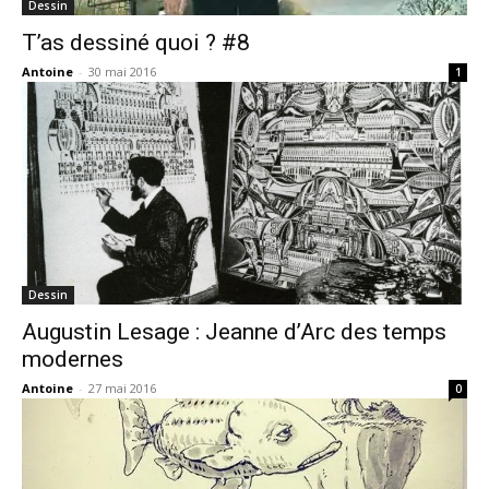
Dessin
T’as dessiné quoi ? #8
Antoine
-
30 mai 2016
1
Dessin
Augustin Lesage : Jeanne d’Arc des temps
modernes
Antoine
-
27 mai 2016
0