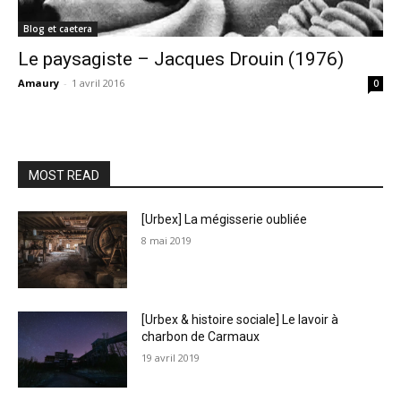
Blog et caetera
Le paysagiste – Jacques Drouin (1976)
Amaury
-
1 avril 2016
0
MOST READ
[Urbex] La mégisserie oubliée
8 mai 2019
[Urbex & histoire sociale] Le lavoir à
charbon de Carmaux
19 avril 2019