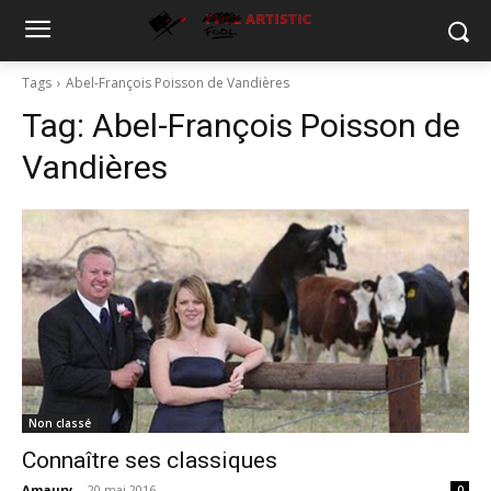
Tags
Abel-François Poisson de Vandières
Tag:
Abel-François Poisson de
Vandières
Non classé
Connaître ses classiques
Amaury
-
20 mai 2016
0