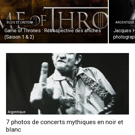
BLOG ET CAETERA
ARGENTIQUE
Game of Thrones : Rétrospective des affiches
Jacques He
(Saison 1 & 2)
photogra
Argentique
7 photos de concerts mythiques en noir et
blanc