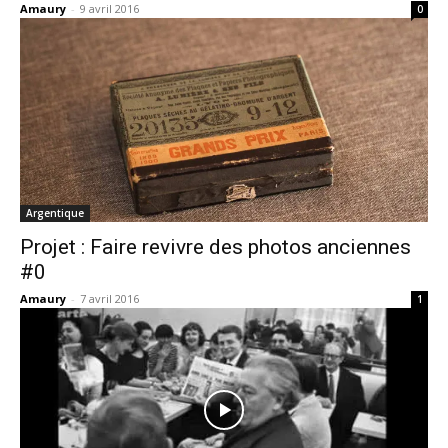
Amaury
-
9 avril 2016
0
Argentique
Projet : Faire revivre des photos anciennes
#0
Amaury
-
7 avril 2016
1