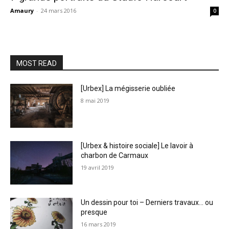
Amaury
-
24 mars 2016
0
MOST READ
[Urbex] La mégisserie oubliée
8 mai 2019
[Urbex & histoire sociale] Le lavoir à
charbon de Carmaux
19 avril 2019
Un dessin pour toi – Derniers travaux… ou
presque
16 mars 2019