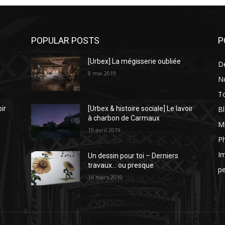
POPULAR POSTS
P
[Urbex] La mégisserie oubliée
D
8 mai 2019
N
To
Bl
oir
[Urbex & histoire sociale] Le lavoir
à charbon de Carmaux
Mi
19 avril 2019
P
I
Un dessin pour toi – Derniers
travaux… ou presque
p
16 mars 2019