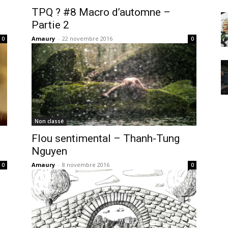
TPQ ? #8 Macro d’automne –
Partie 2
Amaury
-
22 novembre 2016
0
0
Non classé
Flou sentimental – Thanh-Tung
Nguyen
Amaury
-
8 novembre 2016
0
0