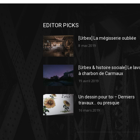
EDITOR PICKS
[Urbex] La mégisserie oubliée
8 mai 2019
[Urbex & histoire sociale] Le lav
à charbon de Carmaux
19 avril 2019
Un dessin pour toi – Derniers
travaux… ou presque
16 mars 2019