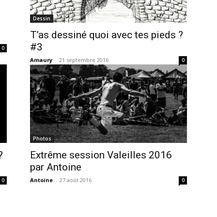
Dessin
T’as dessiné quoi avec tes pieds ?
#3
0
Amaury
-
21 septembre 2016
0
Photos
?
Extrême session Valeilles 2016
par Antoine
Antoine
-
27 août 2016
0
0