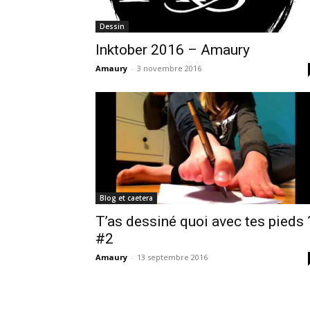
Dessin
Inktober 2016 – Amaury
Amaury
-
3 novembre 2016
Blog et caetera
T’as dessiné quoi avec tes pieds 
#2
Amaury
-
13 septembre 2016