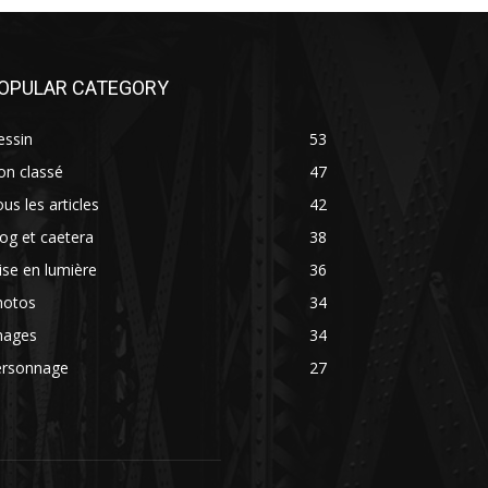
OPULAR CATEGORY
essin
53
on classé
47
us les articles
42
og et caetera
38
se en lumière
36
hotos
34
mages
34
ersonnage
27