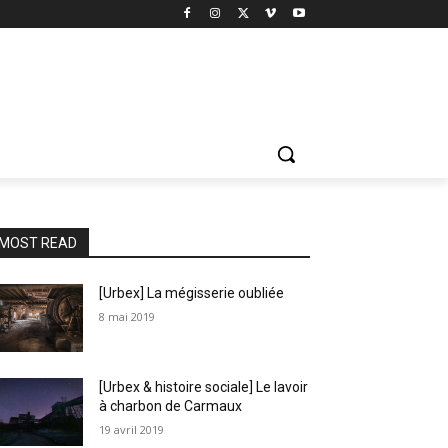
MOST READ
[Urbex] La mégisserie oubliée
8 mai 2019
[Urbex & histoire sociale] Le lavoir
à charbon de Carmaux
19 avril 2019