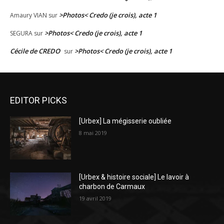
>Photos< Credo (je crois), acte 1
Amaury VIAN
sur
>Photos< Credo (je crois), acte 1
SEGURA
sur
Cécile de CREDO
>Photos< Credo (je crois), acte 1
sur
EDITOR PICKS
[Urbex] La mégisserie oubliée
8 mai 2019
[Urbex & histoire sociale] Le lavoir à
charbon de Carmaux
19 avril 2019