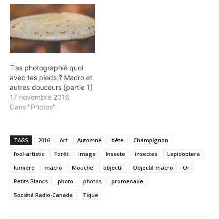
T’as photographié quoi
avec tes pieds ? Macro et
autres douceurs [partie 1]
17 novembre 2016
Dans "Photos"
TAGS
2016
Art
Automne
bête
Champignon
fool-artistic
Forêt
image
Insecte
insectes
Lepidoptera
lumière
macro
Mouche
objectif
Objectif macro
Or
Petits Blancs
photo
photos
promenade
Société Radio-Canada
Tique