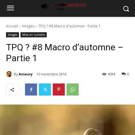
Accueil
Images
TPQ ? #8 Macro d'automne - Partie 1
Images
Mise en lumière
TPQ ? #8 Macro d’automne –
Partie 1
By
Amaury
15 novembre 2016
4594
0