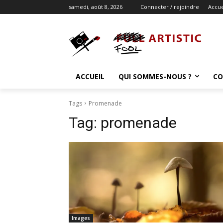
samedi, août 8, 2026
Connecter / rejoindre
Accue
ACCUEIL
QUI SOMMES-NOUS ?
CO
Tags
Promenade
Tag:
promenade
Images