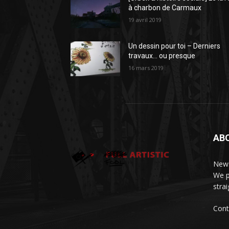
à charbon de Carmaux
19 avril 2019
Un dessin pour toi – Derniers
travaux… ou presque
16 mars 2019
AB
News
We p
stra
Cont