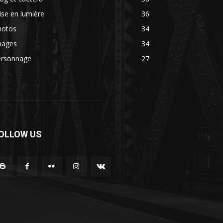
se en lumière
36
hotos
34
mages
34
ersonnage
27
OLLOW US