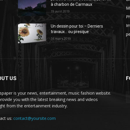
à charbon de Carmaux
Mi
19 avril 2019
P
I
Un dessin pour toi – Derniers
travaux… ou presque
p
16 mars 2019
OUT US
F
paper is your news, entertainment, music fashion website.
rovide you with the latest breaking news and videos
ight from the entertainment industry.
act us:
contact@yoursite.com