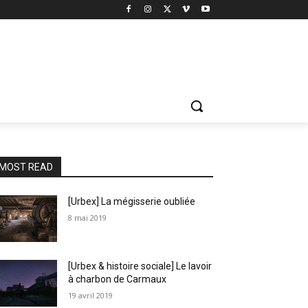
MOST READ
[Urbex] La mégisserie oubliée
8 mai 2019
[Urbex & histoire sociale] Le lavoir
à charbon de Carmaux
19 avril 2019