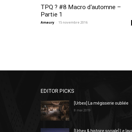
TPQ ? #8 Macro d’automne –
Partie 1
Amaury
-
15 novembre 2016
EDITOR PICKS
[Urbex] La mégisserie oubliée
8 mai 2019
[Urbex & histoire sociale] Le lav