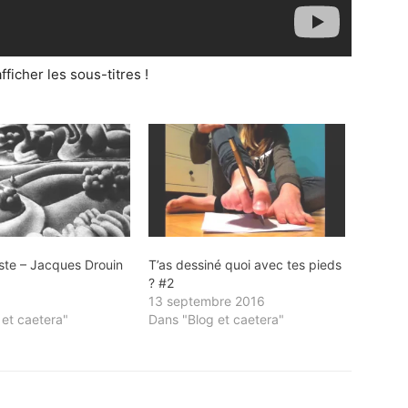
ficher les sous-titres !
ste – Jacques Drouin
T’as dessiné quoi avec tes pieds
? #2
6
13 septembre 2016
 et caetera"
Dans "Blog et caetera"