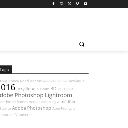
Tags
tivia
Abbey Road
Adams
acrylique
Absolute ice rock
2016
3D
acryllique
105mm
2D
1989s
dobe Photoshop Lightroom
à méditer
bandonné
50mm
Acteur
adipiscing
Adobe Photoshop
tualité
Abel-François
isson de Vandières