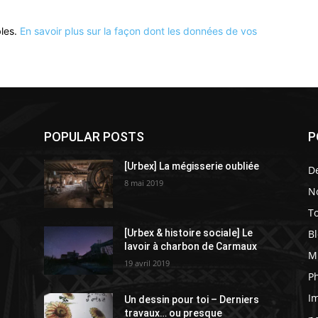
bles.
En savoir plus sur la façon dont les données de vos
POPULAR POSTS
P
[Urbex] La mégisserie oubliée
D
8 mai 2019
N
To
Bl
[Urbex & histoire sociale] Le
lavoir à charbon de Carmaux
M
19 avril 2019
P
I
Un dessin pour toi – Derniers
travaux… ou presque