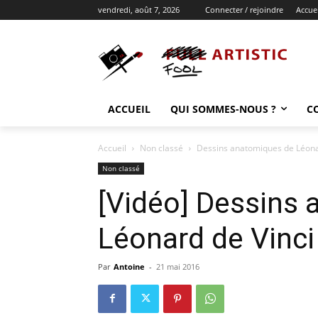
vendredi, août 7, 2026
Connecter / rejoindre
Accuei
ACCUEIL
QUI SOMMES-NOUS ?
C
Accueil
Non classé
Dessins anatomiques de Léona
Non classé
[Vidéo] Dessins
Léonard de Vinci
Par
Antoine
-
21 mai 2016