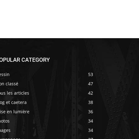
OPULAR CATEGORY
essin
53
on classé
47
us les articles
42
og et caetera
38
ise en lumière
36
hotos
34
mages
34