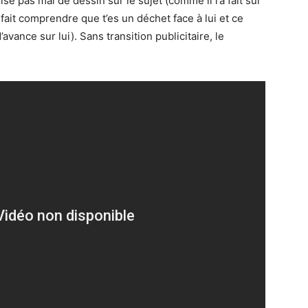
lisé pas mal de dessin sur le sujet (comme il l’a fait sur
 fait comprendre que t’es un déchet face à lui et ce
’avance sur lui). Sans transition publicitaire, le