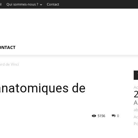
l
Qui sommes-nous ?
Contact
ONTACT
rd de Vinci
 anatomiques de
Ac
A
a
5156
0
Ac
Po