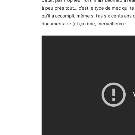
c’était pas trop leur fort, mais Léonard a réa
à peu près tout… c’est le type de mec qui te
qu’il a accompli, même si t’as six cents ans d
documentaire (et ça rime, merveilleux) :