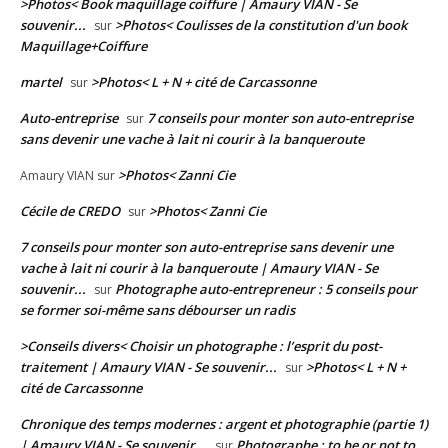
>Photos< Book maquillage coiffure | Amaury VIAN - Se
souvenir...
>Photos< Coulisses de la constitution d'un book
sur
Maquillage+Coiffure
martel
>Photos< L + N + cité de Carcassonne
sur
Auto-entreprise
7 conseils pour monter son auto-entreprise
sur
sans devenir une vache à lait ni courir à la banqueroute
>Photos< Zanni Cie
Amaury VIAN
sur
Cécile de CREDO
>Photos< Zanni Cie
sur
7 conseils pour monter son auto-entreprise sans devenir une
vache à lait ni courir à la banqueroute | Amaury VIAN - Se
souvenir...
Photographe auto-entrepreneur : 5 conseils pour
sur
se former soi-même sans débourser un radis
>Conseils divers< Choisir un photographe : l’esprit du post-
traitement | Amaury VIAN - Se souvenir...
>Photos< L + N +
sur
cité de Carcassonne
Chronique des temps modernes : argent et photographie (partie 1)
| Amaury VIAN - Se souvenir...
Photographe : to be or not to
sur