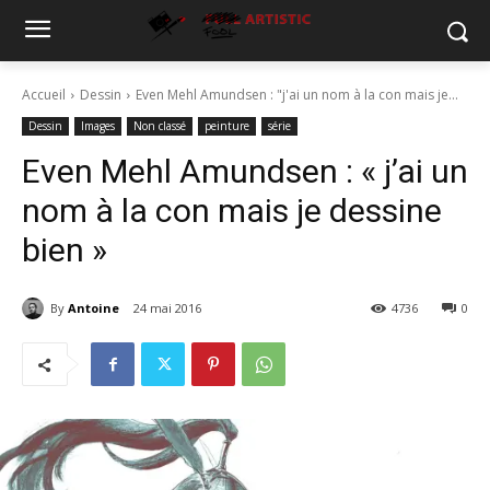
Accueil
Dessin
Even Mehl Amundsen : "j'ai un nom à la con mais je...
Dessin
Images
Non classé
peinture
série
Even Mehl Amundsen : « j’ai un
nom à la con mais je dessine
bien »
By
Antoine
24 mai 2016
4736
0