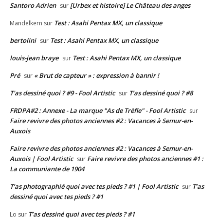
Santoro Adrien
[Urbex et histoire] Le Château des anges
sur
Test : Asahi Pentax MX, un classique
Mandelkern
sur
bertolini
Test : Asahi Pentax MX, un classique
sur
louis-jean braye
Test : Asahi Pentax MX, un classique
sur
Pré
« Brut de capteur » : expression à bannir !
sur
T'as dessiné quoi ? #9 - Fool Artistic
T’as dessiné quoi ? #8
sur
FRDPA#2 : Annexe - La marque "As de Trèfle" - Fool Artistic
sur
Faire revivre des photos anciennes #2 : Vacances à Semur-en-
Auxois
Faire revivre des photos anciennes #2 : Vacances à Semur-en-
Auxois | Fool Artistic
Faire revivre des photos anciennes #1 :
sur
La communiante de 1904
T’as photographié quoi avec tes pieds ? #1 | Fool Artistic
T’as
sur
dessiné quoi avec tes pieds ? #1
T’as dessiné quoi avec tes pieds ? #1
Lo
sur