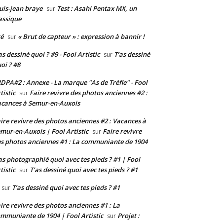
uis-jean braye
Test : Asahi Pentax MX, un
sur
assique
é
« Brut de capteur » : expression à bannir !
sur
as dessiné quoi ? #9 - Fool Artistic
T’as dessiné
sur
oi ? #8
DPA#2 : Annexe - La marque "As de Trèfle" - Fool
tistic
Faire revivre des photos anciennes #2 :
sur
cances à Semur-en-Auxois
ire revivre des photos anciennes #2 : Vacances à
mur-en-Auxois | Fool Artistic
Faire revivre
sur
s photos anciennes #1 : La communiante de 1904
as photographié quoi avec tes pieds ? #1 | Fool
tistic
T’as dessiné quoi avec tes pieds ? #1
sur
T’as dessiné quoi avec tes pieds ? #1
sur
ire revivre des photos anciennes #1 : La
mmuniante de 1904 | Fool Artistic
Projet :
sur