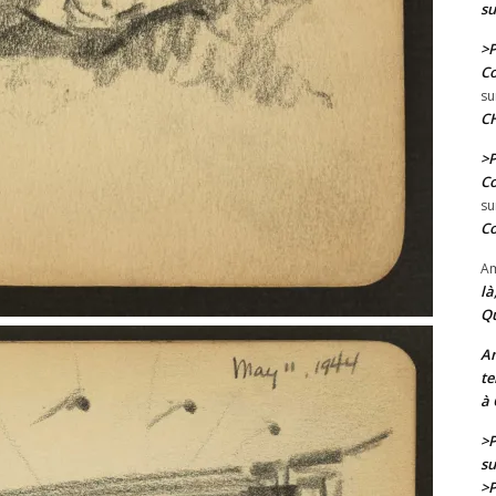
su
>P
Co
su
CH
>P
Co
su
Co
Am
là
Qu
A
te
à 
>P
su
>P