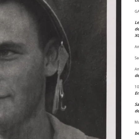
GA
Le
de
XG
An
Sa
An
de
10
En
Sa
de
Ma
be