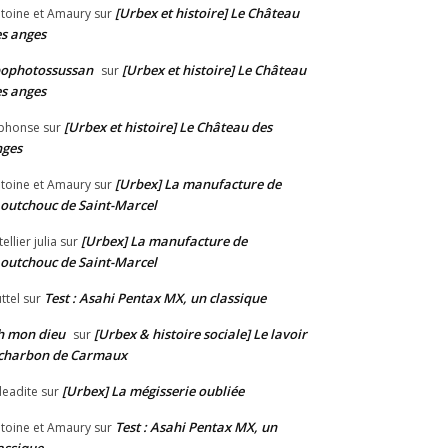
[Urbex et histoire] Le Château
toine et Amaury
sur
s anges
pophotossussan
[Urbex et histoire] Le Château
sur
s anges
[Urbex et histoire] Le Château des
phonse
sur
nges
[Urbex] La manufacture de
toine et Amaury
sur
outchouc de Saint-Marcel
[Urbex] La manufacture de
tellier julia
sur
outchouc de Saint-Marcel
Test : Asahi Pentax MX, un classique
ttel
sur
h mon dieu
[Urbex & histoire sociale] Le lavoir
sur
 charbon de Carmaux
[Urbex] La mégisserie oubliée
eadite
sur
Test : Asahi Pentax MX, un
toine et Amaury
sur
assique