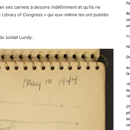
Fa
der ses carnets à dessins indéfiniment et qu’ils ne
Ra
la « Library of Congress » qui eux-même les ont publiés
co
un
Am
du soldat Lundy :
H
D
au
la
>P
su
>P
Ch
ph
so
co