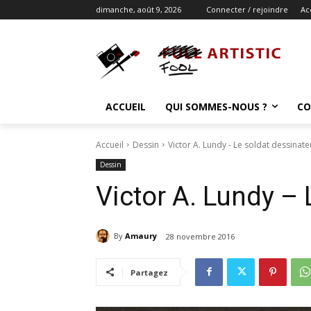
dimanche, août 9, 2026
Connecter / rejoindre
Ac
ACCUEIL
QUI SOMMES-NOUS ?
CO
Accueil
Dessin
Victor A. Lundy - Le soldat dessinate
Dessin
Victor A. Lundy – 
By
Amaury
28 novembre 2016
Partagez