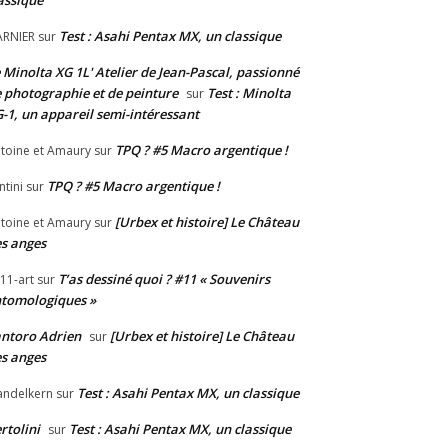
Test : Asahi Pentax MX, un classique
RNIER
sur
 Minolta XG 1L' Atelier de Jean-Pascal, passionné
 photographie et de peinture
Test : Minolta
sur
-1, un appareil semi-intéressant
TPQ ? #5 Macro argentique !
toine et Amaury
sur
TPQ ? #5 Macro argentique !
ntini
sur
[Urbex et histoire] Le Château
toine et Amaury
sur
s anges
T’as dessiné quoi ? #11 « Souvenirs
11-art
sur
tomologiques »
ntoro Adrien
[Urbex et histoire] Le Château
sur
s anges
Test : Asahi Pentax MX, un classique
ndelkern
sur
rtolini
Test : Asahi Pentax MX, un classique
sur