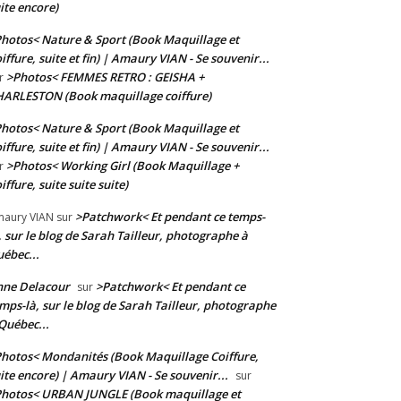
ite encore)
hotos< Nature & Sport (Book Maquillage et
iffure, suite et fin) | Amaury VIAN - Se souvenir...
>Photos< FEMMES RETRO : GEISHA +
r
ARLESTON (Book maquillage coiffure)
hotos< Nature & Sport (Book Maquillage et
iffure, suite et fin) | Amaury VIAN - Se souvenir...
>Photos< Working Girl (Book Maquillage +
r
iffure, suite suite suite)
>Patchwork< Et pendant ce temps-
aury VIAN
sur
, sur le blog de Sarah Tailleur, photographe à
ébec...
nne Delacour
>Patchwork< Et pendant ce
sur
mps-là, sur le blog de Sarah Tailleur, photographe
Québec...
hotos< Mondanités (Book Maquillage Coiffure,
ite encore) | Amaury VIAN - Se souvenir...
sur
hotos< URBAN JUNGLE (Book maquillage et