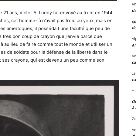
An
de
 21 ans, Victor A. Lundy fut envoyé au front en 1944
hes, cet homme-là n’avait pas froid au yeux, mais en
s
de
les amerloques, il possédait une faculté que peu de
 très bon coup de crayon que j’envie parce que
Al
là au lieu de faire comme tout le monde et utiliser un
a
es de soldats pour la défense de la liberté dans le
An
n et ses crayons, qui est devenu un peu comme son
ca
Le
ca
Hu
O
à
Zd
An
cl