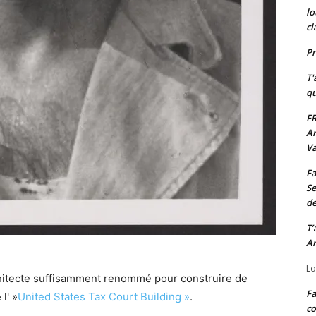
lo
cl
Pr
T'
qu
FR
Ar
Va
Fa
Se
de
T’
Ar
Lo
rchitecte suffisamment renommé pour construire de
Fa
l' »
United States Tax Court Building »
.
co