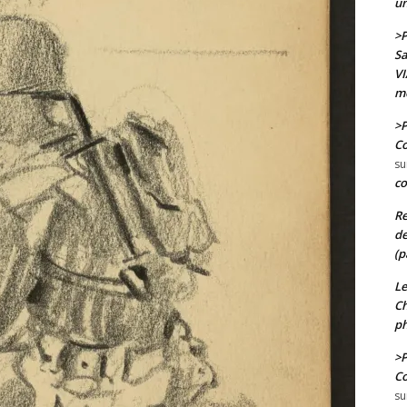
un
>P
Sa
VI
mo
>P
Co
su
co
Re
de
(p
Le
Ch
ph
>P
Co
su