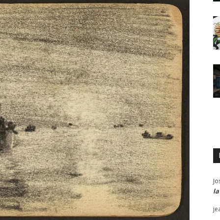
Jo
la
je