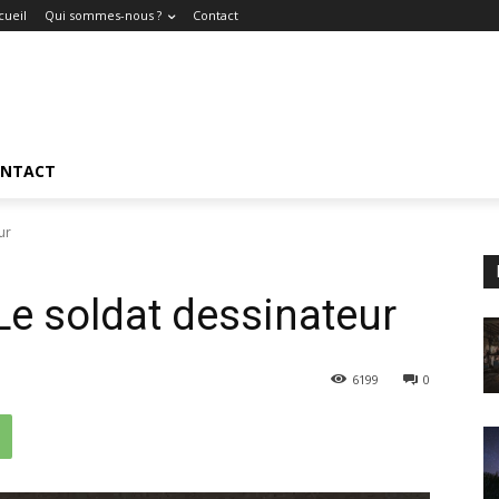
cueil
Qui sommes-nous ?
Contact
NTACT
ur
Le soldat dessinateur
6199
0