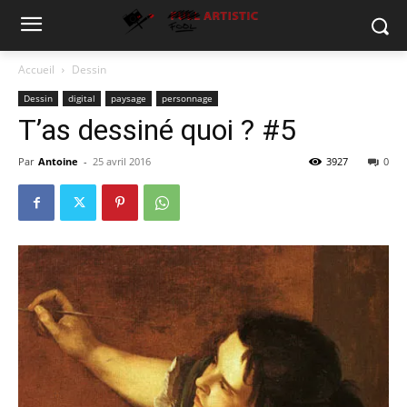
Accueil
Dessin
Dessin
digital
paysage
personnage
T’as dessiné quoi ? #5
Par
Antoine
-
25 avril 2016
3927
0