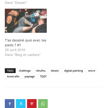
Dans "Dessin"
T’as dessiné quoi avec tes
pieds ? #1
26 avril 2016
Dans "Blog et caetera"
TAGS
challenge
cthulhu
dessin
digital painting
encre
lovecrafts
paysage
TQD?