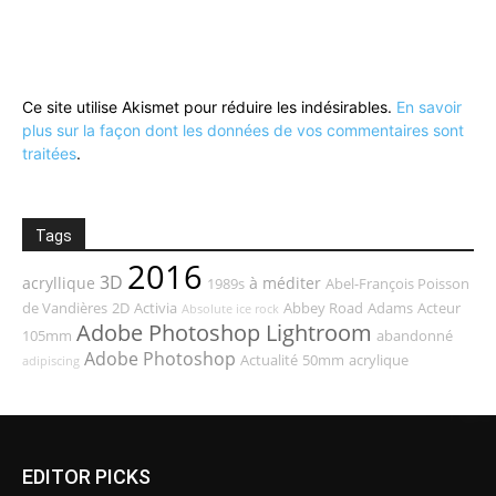
Ce site utilise Akismet pour réduire les indésirables.
En savoir
plus sur la façon dont les données de vos commentaires sont
traitées
.
Tags
2016
3D
acryllique
à méditer
1989s
Abel-François Poisson
de Vandières
2D
Activia
Abbey Road
Adams
Acteur
Absolute ice rock
Adobe Photoshop Lightroom
105mm
abandonné
Adobe Photoshop
Actualité
50mm
acrylique
adipiscing
EDITOR PICKS