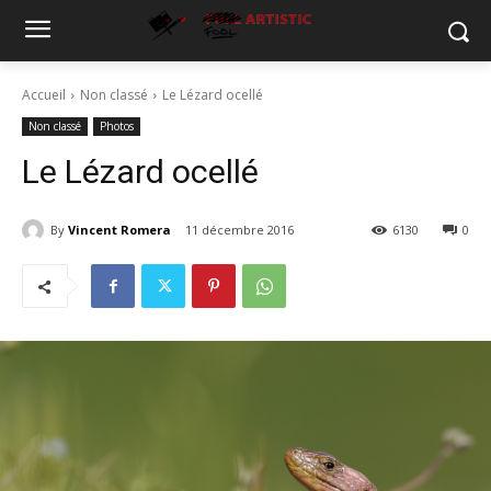
Accueil
Non classé
Le Lézard ocellé
Non classé
Photos
Le Lézard ocellé
By
Vincent Romera
11 décembre 2016
6130
0