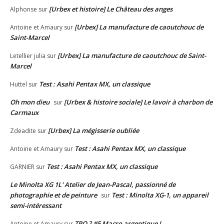
[Urbex et histoire] Le Château des anges
Alphonse
sur
[Urbex] La manufacture de caoutchouc de
Antoine et Amaury
sur
Saint-Marcel
[Urbex] La manufacture de caoutchouc de Saint-
Letellier julia
sur
Marcel
Test : Asahi Pentax MX, un classique
Huttel
sur
Oh mon dieu
[Urbex & histoire sociale] Le lavoir à charbon de
sur
Carmaux
[Urbex] La mégisserie oubliée
Zdeadite
sur
Test : Asahi Pentax MX, un classique
Antoine et Amaury
sur
Test : Asahi Pentax MX, un classique
GARNIER
sur
Le Minolta XG 1L' Atelier de Jean-Pascal, passionné de
photographie et de peinture
Test : Minolta XG-1, un appareil
sur
semi-intéressant
TPQ ? #5 Macro argentique !
Antoine et Amaury
sur