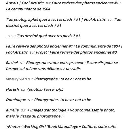
Auxois | Fool Artistic
Faire revivre des photos anciennes #1 :
sur
La communiante de 1904
T’as photographié quoi avec tes pieds ? #1 | Fool Artistic
T’as
sur
dessiné quoi avec tes pieds ? #1
T’as dessiné quoi avec tes pieds ? #1
Lo
sur
Faire revivre des photos anciennes #1 : La communiante de 1904 |
Fool Artistic
Projet : Faire revivre des photos anciennes #0
sur
Rachel
Photographe auto-entrepreneur : 5 conseils pour se
sur
former soi-même sans débourser un radis
Photographe : to be or not to be
Amaury VIAN
sur
Haresh
{photos} Teaser L+JL
sur
Dominique
Photographe : to be or not to be
sur
aurelia
> Images d’anthologie < Vous connaissez la photo,
sur
mais le visage du photographe ?
>Photos< Working Girl (Book Maquillage + Coiffure, suite suite