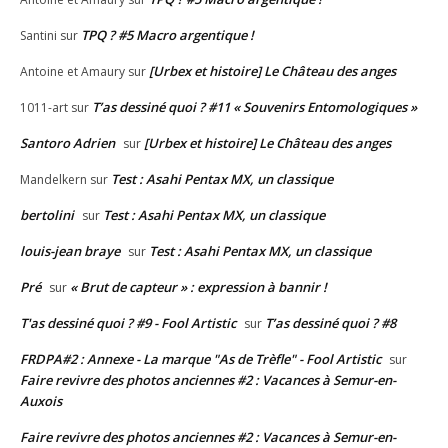
TPQ ? #5 Macro argentique !
Santini
sur
[Urbex et histoire] Le Château des anges
Antoine et Amaury
sur
T’as dessiné quoi ? #11 « Souvenirs Entomologiques »
1011-art
sur
Santoro Adrien
[Urbex et histoire] Le Château des anges
sur
Test : Asahi Pentax MX, un classique
Mandelkern
sur
bertolini
Test : Asahi Pentax MX, un classique
sur
louis-jean braye
Test : Asahi Pentax MX, un classique
sur
Pré
« Brut de capteur » : expression à bannir !
sur
T'as dessiné quoi ? #9 - Fool Artistic
T’as dessiné quoi ? #8
sur
FRDPA#2 : Annexe - La marque "As de Trèfle" - Fool Artistic
sur
Faire revivre des photos anciennes #2 : Vacances à Semur-en-
Auxois
Faire revivre des photos anciennes #2 : Vacances à Semur-en-