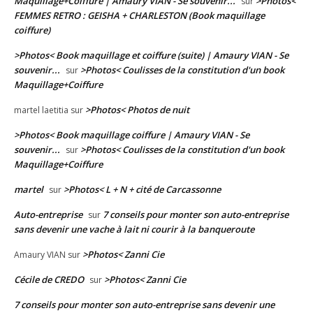
Maquillage+Coiffure | Amaury VIAN - Se souvenir...
>Photos<
sur
FEMMES RETRO : GEISHA + CHARLESTON (Book maquillage
coiffure)
>Photos< Book maquillage et coiffure (suite) | Amaury VIAN - Se
souvenir...
>Photos< Coulisses de la constitution d'un book
sur
Maquillage+Coiffure
>Photos< Photos de nuit
martel laetitia
sur
>Photos< Book maquillage coiffure | Amaury VIAN - Se
souvenir...
>Photos< Coulisses de la constitution d'un book
sur
Maquillage+Coiffure
martel
>Photos< L + N + cité de Carcassonne
sur
Auto-entreprise
7 conseils pour monter son auto-entreprise
sur
sans devenir une vache à lait ni courir à la banqueroute
>Photos< Zanni Cie
Amaury VIAN
sur
Cécile de CREDO
>Photos< Zanni Cie
sur
7 conseils pour monter son auto-entreprise sans devenir une