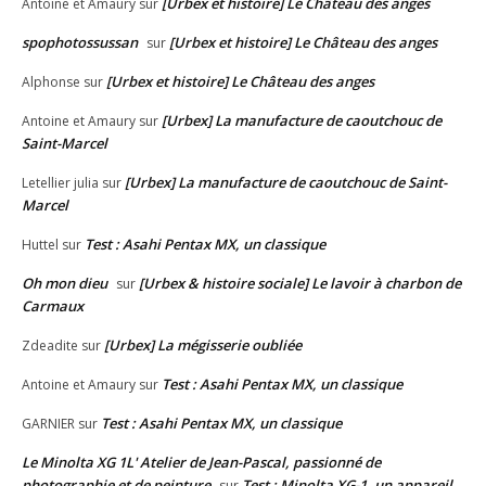
[Urbex et histoire] Le Château des anges
Antoine et Amaury
sur
spophotossussan
[Urbex et histoire] Le Château des anges
sur
[Urbex et histoire] Le Château des anges
Alphonse
sur
[Urbex] La manufacture de caoutchouc de
Antoine et Amaury
sur
Saint-Marcel
[Urbex] La manufacture de caoutchouc de Saint-
Letellier julia
sur
Marcel
Test : Asahi Pentax MX, un classique
Huttel
sur
Oh mon dieu
[Urbex & histoire sociale] Le lavoir à charbon de
sur
Carmaux
[Urbex] La mégisserie oubliée
Zdeadite
sur
Test : Asahi Pentax MX, un classique
Antoine et Amaury
sur
Test : Asahi Pentax MX, un classique
GARNIER
sur
Le Minolta XG 1L' Atelier de Jean-Pascal, passionné de
photographie et de peinture
Test : Minolta XG-1, un appareil
sur