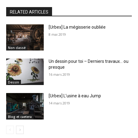
RELATED ARTICLES
[Urbex] La mégisserie oubliée
8 mai 2019
Non classé
Un dessin pour toi – Derniers travaux… ou
presque
16 mars 2019
Dessin
[Urbex] L’usine à eau Jump
14 mars 2019
Blog et caetera