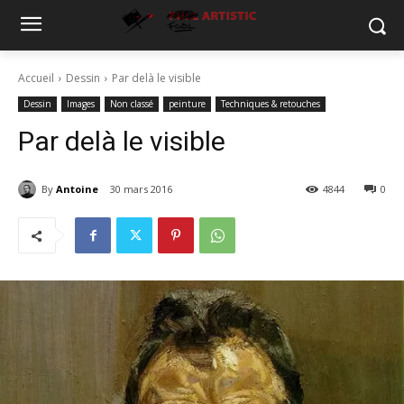
Accueil
Dessin
Par delà le visible
Dessin
Images
Non classé
peinture
Techniques & retouches
Par delà le visible
By
Antoine
30 mars 2016
4844
0