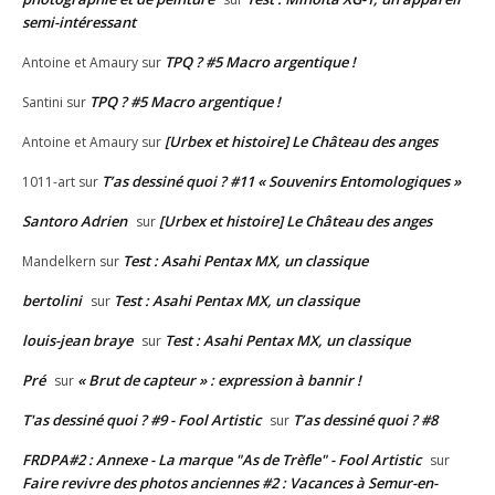
semi-intéressant
TPQ ? #5 Macro argentique !
Antoine et Amaury
sur
TPQ ? #5 Macro argentique !
Santini
sur
[Urbex et histoire] Le Château des anges
Antoine et Amaury
sur
T’as dessiné quoi ? #11 « Souvenirs Entomologiques »
1011-art
sur
Santoro Adrien
[Urbex et histoire] Le Château des anges
sur
Test : Asahi Pentax MX, un classique
Mandelkern
sur
bertolini
Test : Asahi Pentax MX, un classique
sur
louis-jean braye
Test : Asahi Pentax MX, un classique
sur
Pré
« Brut de capteur » : expression à bannir !
sur
T'as dessiné quoi ? #9 - Fool Artistic
T’as dessiné quoi ? #8
sur
FRDPA#2 : Annexe - La marque "As de Trèfle" - Fool Artistic
sur
Faire revivre des photos anciennes #2 : Vacances à Semur-en-