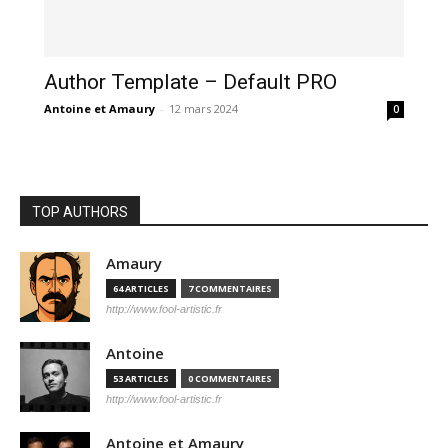
Author Template – Default PRO
Antoine et Amaury
-
12 mars 2024
0
TOP AUTHORS
Amaury
64 ARTICLES
7 COMMENTAIRES
http://www.fool-artistic.fr
Antoine
53 ARTICLES
0 COMMENTAIRES
http://www.fool-artistic.fr
Antoine et Amaury