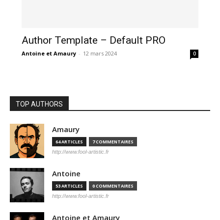
Author Template – Default PRO
Antoine et Amaury
-
12 mars 2024
0
TOP AUTHORS
Amaury
64 ARTICLES
7 COMMENTAIRES
http://www.fool-artistic.fr
Antoine
53 ARTICLES
0 COMMENTAIRES
http://www.fool-artistic.fr
Antoine et Amaury