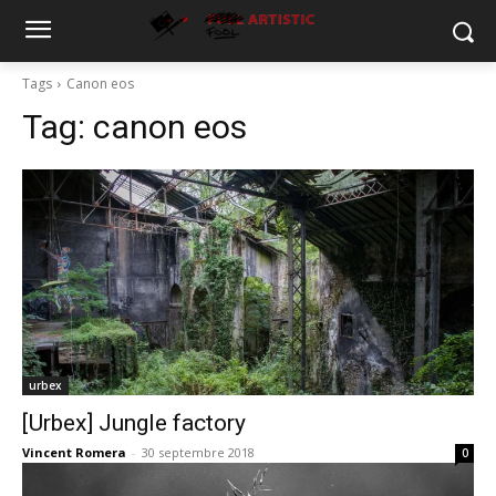
Tags
Canon eos
Tag:
canon eos
urbex
[Urbex] Jungle factory
Vincent Romera
-
30 septembre 2018
0