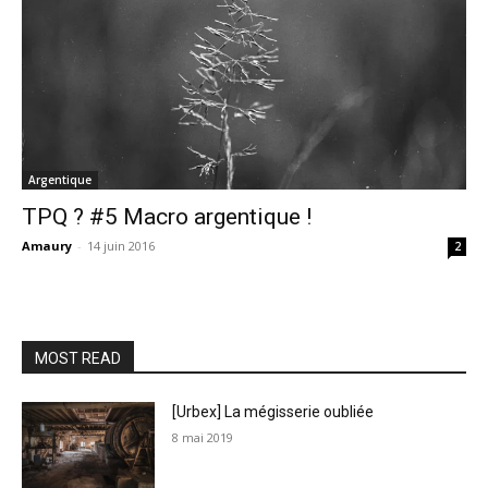
Argentique
TPQ ? #5 Macro argentique !
Amaury
-
14 juin 2016
2
MOST READ
[Urbex] La mégisserie oubliée
8 mai 2019