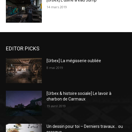
[Urbex] L’usine à eau Jump
14 mars 2019
EDITOR PICKS
[Urbex] La mégisserie oubliée
8 mai 2019
[Urbex & histoire sociale] Le lavoir à
charbon de Carmaux
19 avril 2019
Un dessin pour toi – Derniers travaux… ou