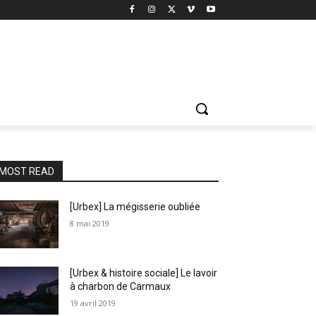
MOST READ
[Urbex] La mégisserie oubliée
8 mai 2019
[Urbex & histoire sociale] Le lavoir
à charbon de Carmaux
19 avril 2019