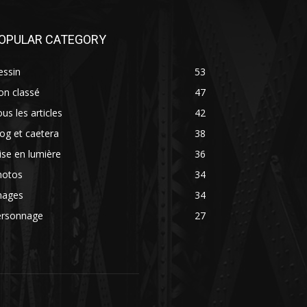
OPULAR CATEGORY
essin
53
on classé
47
us les articles
42
og et caetera
38
se en lumière
36
hotos
34
mages
34
ersonnage
27