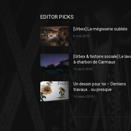
EDITOR PICKS
[Urbex] La mégisserie oubliée
8 mai 2019
[Urbex & histoire sociale] Le lav
à charbon de Carmaux
19 avril 2019
Un dessin pour toi – Derniers
travaux… ou presque
16 mars 2019