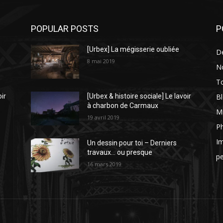
POPULAR POSTS
P
[Urbex] La mégisserie oubliée
D
8 mai 2019
N
To
Bl
oir
[Urbex & histoire sociale] Le lavoir
à charbon de Carmaux
Mi
19 avril 2019
P
I
Un dessin pour toi – Derniers
travaux… ou presque
p
16 mars 2019