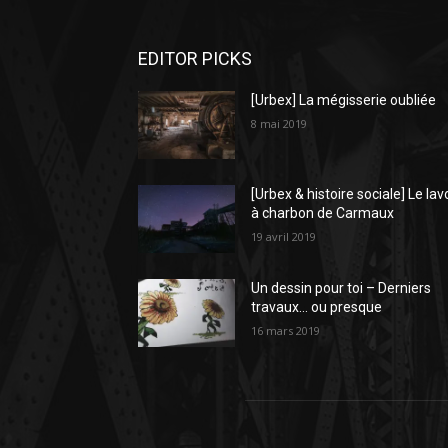
EDITOR PICKS
[Urbex] La mégisserie oubliée
8 mai 2019
[Urbex & histoire sociale] Le lav
à charbon de Carmaux
19 avril 2019
Un dessin pour toi – Derniers
travaux… ou presque
16 mars 2019