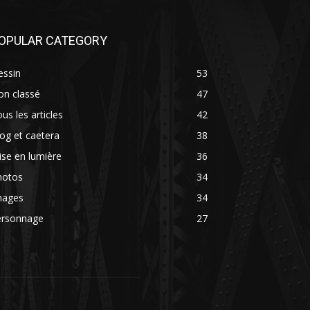
OPULAR CATEGORY
essin
53
on classé
47
us les articles
42
og et caetera
38
se en lumière
36
hotos
34
mages
34
ersonnage
27