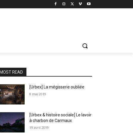
MOST READ
[Urbex] La mégisserie oubliée
8 mai 2019
[Urbex & histoire sociale] Le lavoir
à charbon de Carmaux
19 avril 2019