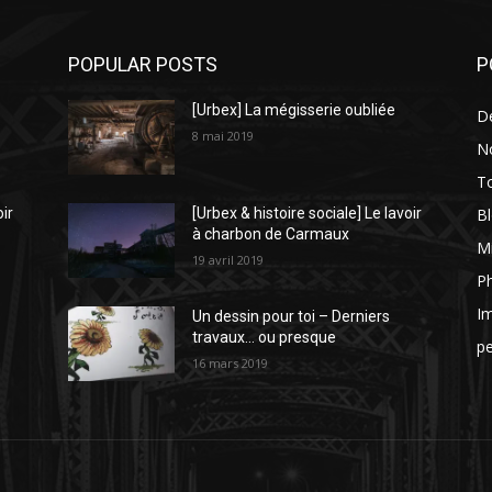
POPULAR POSTS
P
[Urbex] La mégisserie oubliée
D
8 mai 2019
N
To
Bl
oir
[Urbex & histoire sociale] Le lavoir
à charbon de Carmaux
Mi
19 avril 2019
P
I
Un dessin pour toi – Derniers
travaux… ou presque
p
16 mars 2019