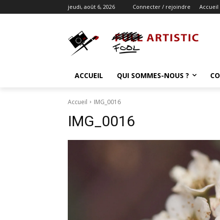
jeudi, août 6, 2026
Connecter / rejoindre
Accueil
ACCUEIL
QUI SOMMES-NOUS ?
CO
Accueil
IMG_0016
IMG_0016