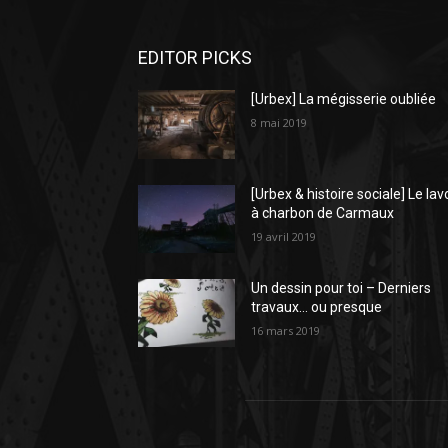
EDITOR PICKS
[Urbex] La mégisserie oubliée
8 mai 2019
[Urbex & histoire sociale] Le lav
à charbon de Carmaux
19 avril 2019
Un dessin pour toi – Derniers
travaux… ou presque
16 mars 2019