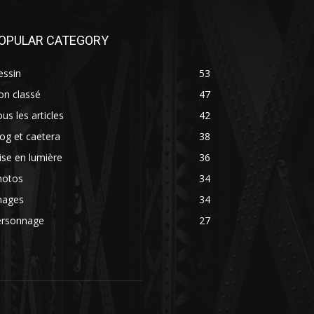
OPULAR CATEGORY
essin
53
on classé
47
us les articles
42
og et caetera
38
se en lumière
36
hotos
34
mages
34
ersonnage
27