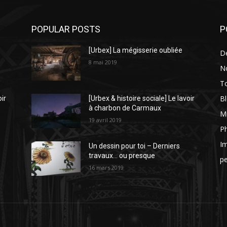
POPULAR POSTS
P
[Urbex] La mégisserie oubliée
D
8 mai 2019
N
To
Bl
oir
[Urbex & histoire sociale] Le lavoir
à charbon de Carmaux
Mi
19 avril 2019
P
I
Un dessin pour toi – Derniers
travaux… ou presque
p
16 mars 2019