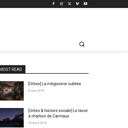
MOST READ
[Urbex] La mégisserie oubliée
8 mai 2019
[Urbex & histoire sociale] Le lavoir
à charbon de Carmaux
19 avril 2019