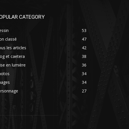
OPULAR CATEGORY
essin
53
on classé
47
us les articles
42
og et caetera
38
se en lumière
36
hotos
34
mages
34
ersonnage
27