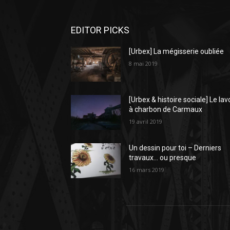
EDITOR PICKS
[Urbex] La mégisserie oubliée
8 mai 2019
[Urbex & histoire sociale] Le lav
à charbon de Carmaux
19 avril 2019
Un dessin pour toi – Derniers
travaux… ou presque
16 mars 2019