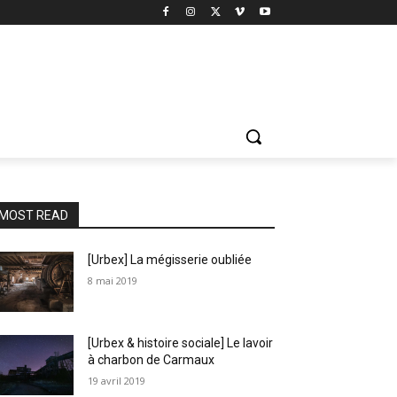
MOST READ
[Urbex] La mégisserie oubliée
8 mai 2019
[Urbex & histoire sociale] Le lavoir
à charbon de Carmaux
19 avril 2019