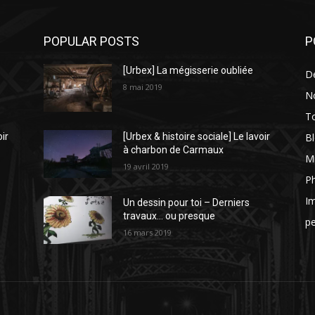
POPULAR POSTS
P
[Urbex] La mégisserie oubliée
D
8 mai 2019
N
To
Bl
oir
[Urbex & histoire sociale] Le lavoir
à charbon de Carmaux
Mi
19 avril 2019
P
I
Un dessin pour toi – Derniers
travaux… ou presque
p
16 mars 2019