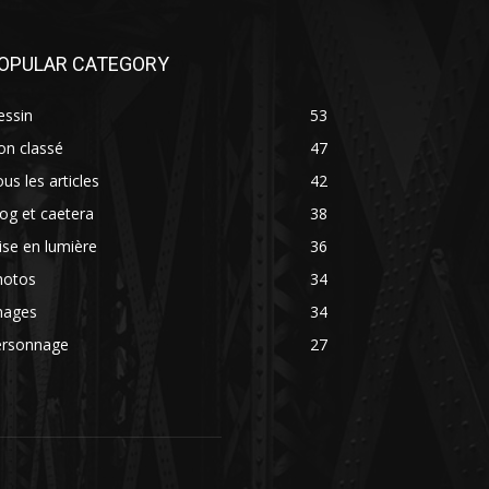
OPULAR CATEGORY
essin
53
on classé
47
us les articles
42
og et caetera
38
se en lumière
36
hotos
34
mages
34
ersonnage
27