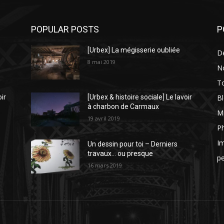
POPULAR POSTS
P
[Urbex] La mégisserie oubliée
D
8 mai 2019
N
To
Bl
oir
[Urbex & histoire sociale] Le lavoir
à charbon de Carmaux
Mi
19 avril 2019
P
I
Un dessin pour toi – Derniers
travaux… ou presque
p
16 mars 2019