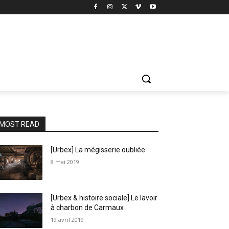
MOST READ
[Urbex] La mégisserie oubliée
8 mai 2019
[Urbex & histoire sociale] Le lavoir
à charbon de Carmaux
19 avril 2019