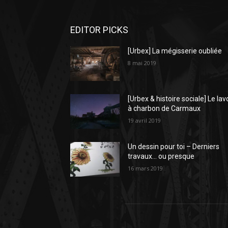
EDITOR PICKS
[Urbex] La mégisserie oubliée
8 mai 2019
[Urbex & histoire sociale] Le lav
à charbon de Carmaux
19 avril 2019
Un dessin pour toi – Derniers
travaux… ou presque
16 mars 2019