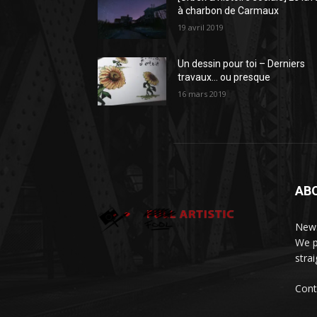
à charbon de Carmaux
19 avril 2019
Un dessin pour toi – Derniers
travaux… ou presque
16 mars 2019
AB
News
We p
stra
Cont