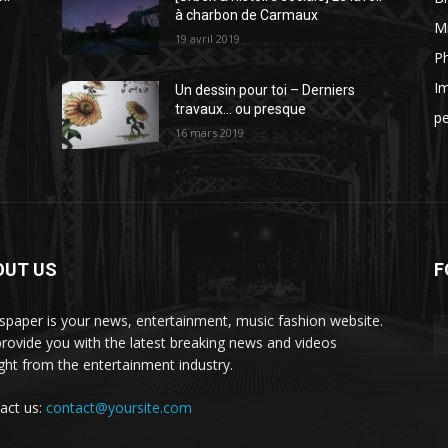
à charbon de Carmaux
Mi
19 avril 2019
P
I
Un dessin pour toi – Derniers
travaux… ou presque
p
16 mars 2019
OUT US
F
paper is your news, entertainment, music fashion website.
rovide you with the latest breaking news and videos
ight from the entertainment industry.
act us:
contact@yoursite.com