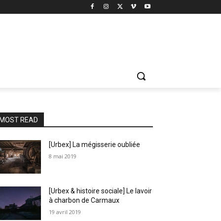
MOST READ
[Urbex] La mégisserie oubliée
8 mai 2019
[Urbex & histoire sociale] Le lavoir
à charbon de Carmaux
19 avril 2019