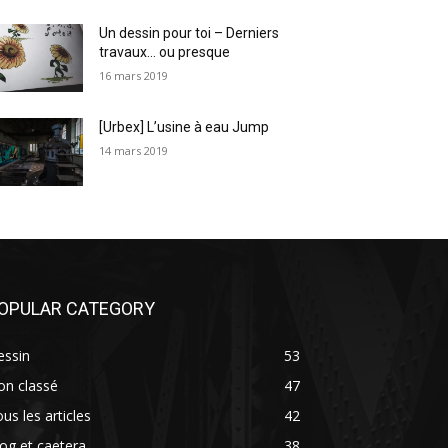
Un dessin pour toi – Derniers
travaux… ou presque
16 mars 2019
[Urbex] L’usine à eau Jump
14 mars 2019
OPULAR CATEGORY
essin
53
on classé
47
us les articles
42
og et caetera
38