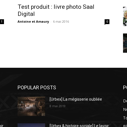
Test produit : livre photo Saal
Digital
Antoine et Amaury
-
6 mai 2016
1
0
POPULAR POSTS
P
[Urbex] La mégisserie oubliée
D
8 mai 2019
N
To
Bl
oir
[Urbex & histoire sociale] Le lavoir