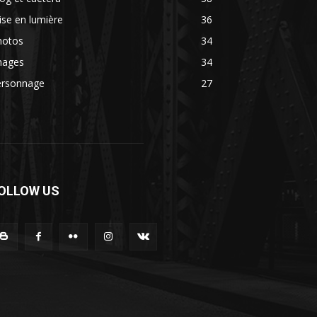
se en lumière
36
hotos
34
mages
34
ersonnage
27
OLLOW US