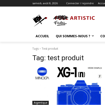
samedi, août 8, 2026
Connecter / rejoindre
Accue
ACCUEIL
QUI SOMMES-NOUS ?
CO
Tags
Test produit
Tag:
test produit
Argentique