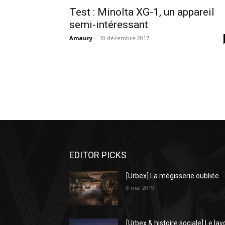
Test : Minolta XG-1, un appareil
semi-intéressant
Amaury
-
10 décembre 2017
EDITOR PICKS
[Urbex] La mégisserie oubliée
8 mai 2019
[Urbex & histoire sociale] Le lav