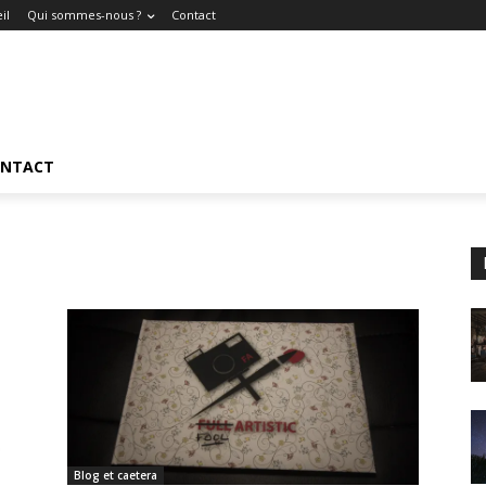
il
Qui sommes-nous ?
Contact
NTACT
Blog et caetera