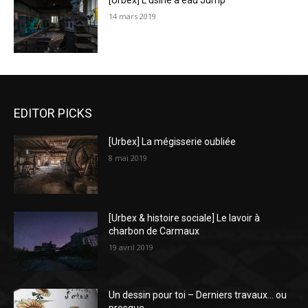
[Urbex] L’usine à eau Jump
14 mars 2019
EDITOR PICKS
[Urbex] La mégisserie oubliée
8 mai 2019
[Urbex & histoire sociale] Le lavoir à
charbon de Carmaux
19 avril 2019
Un dessin pour toi – Derniers travaux… ou