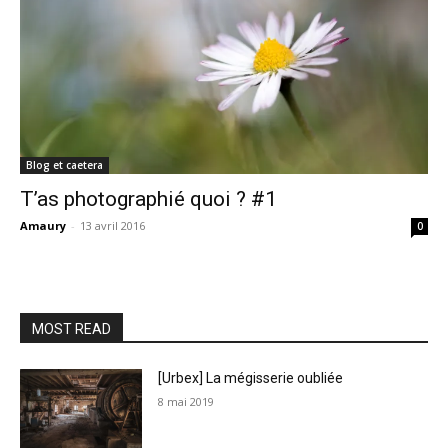
Blog et caetera
T’as photographié quoi ? #1
Amaury
-
13 avril 2016
0
MOST READ
[Urbex] La mégisserie oubliée
8 mai 2019