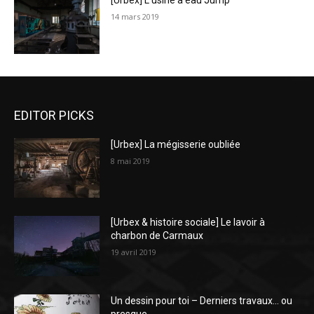
[Urbex] L’usine à eau Jump
14 mars 2019
EDITOR PICKS
[Urbex] La mégisserie oubliée
8 mai 2019
[Urbex & histoire sociale] Le lavoir à
charbon de Carmaux
19 avril 2019
Un dessin pour toi – Derniers travaux… ou