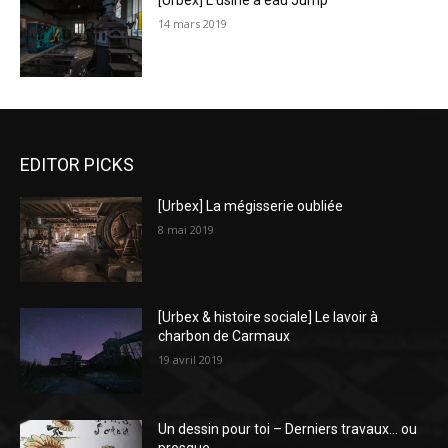
[Urbex] L’usine à eau Jump
14 mars 2019
EDITOR PICKS
[Urbex] La mégisserie oubliée
8 mai 2019
[Urbex & histoire sociale] Le lavoir à
charbon de Carmaux
19 avril 2019
Un dessin pour toi – Derniers travaux… ou