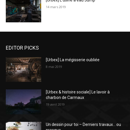
[Urbex] L’usine à eau Jump
14 mars 2019
EDITOR PICKS
[Urbex] La mégisserie oubliée
8 mai 2019
[Urbex & histoire sociale] Le lavoir à
charbon de Carmaux
19 avril 2019
Un dessin pour toi – Derniers travaux… ou