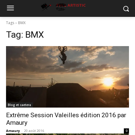
Tags
BMX
Tag:
BMX
Blog et caetera
Extrême Session Valeilles édition 2016 par
Amaury
Amaury
-
20 août 2016
0