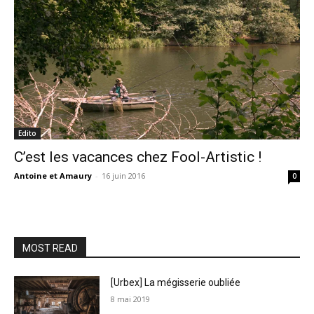
Edito
C’est les vacances chez Fool-Artistic !
Antoine et Amaury
-
16 juin 2016
0
MOST READ
[Urbex] La mégisserie oubliée
8 mai 2019