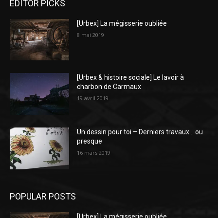
EDITOR PICKS
[Urbex] La mégisserie oubliée
8 mai 2019
[Urbex & histoire sociale] Le lavoir à
charbon de Carmaux
19 avril 2019
Un dessin pour toi – Derniers travaux… ou
presque
16 mars 2019
POPULAR POSTS
[Urbex] La mégisserie oubliée