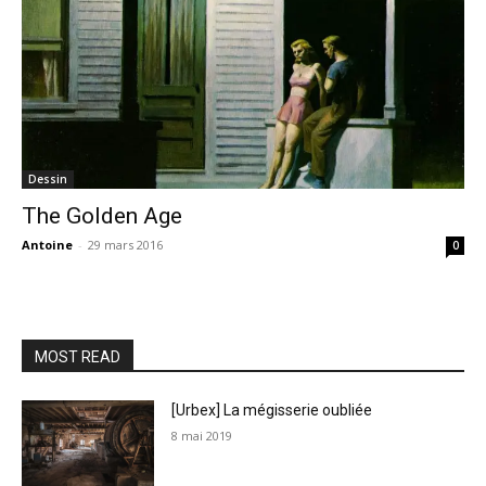
Dessin
The Golden Age
Antoine
-
29 mars 2016
0
MOST READ
[Urbex] La mégisserie oubliée
8 mai 2019