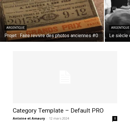
ARGENTIQUE
ARGENTIQUE
Projet : Faire revivre des photos anciennes #0
Le siècle
Category Template – Default PRO
Antoine et Amaury
-
12 mars 2024
0