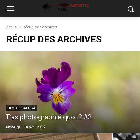
Accueil
Récup des archives
RÉCUP DES ARCHIVES
BLOG ET CAETERA
T’as photographié quoi ? #2
Amaury
-
20 avril 2016