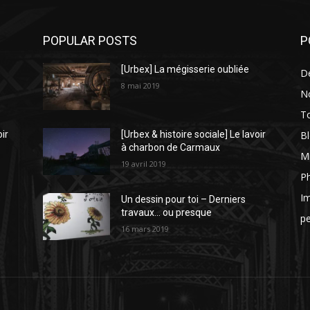
POPULAR POSTS
P
[Urbex] La mégisserie oubliée
D
8 mai 2019
N
To
Bl
oir
[Urbex & histoire sociale] Le lavoir
à charbon de Carmaux
Mi
19 avril 2019
P
I
Un dessin pour toi – Derniers
travaux… ou presque
p
16 mars 2019