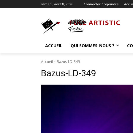
samedi, août 8, 2026
Connecter / rejoindre
Accue
ACCUEIL
QUI SOMMES-NOUS ?
CO
Accueil
Bazus-LD-349
Bazus-LD-349