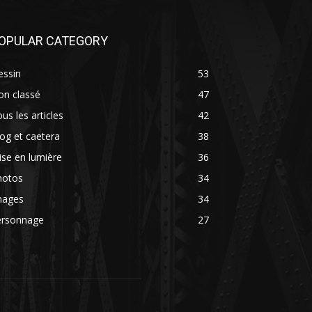
OPULAR CATEGORY
essin
53
on classé
47
us les articles
42
og et caetera
38
se en lumière
36
hotos
34
mages
34
ersonnage
27