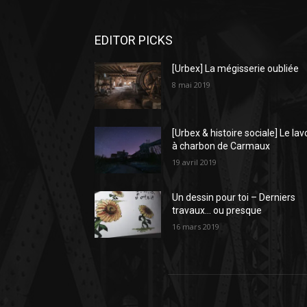
EDITOR PICKS
[Urbex] La mégisserie oubliée
8 mai 2019
[Urbex & histoire sociale] Le lav
à charbon de Carmaux
19 avril 2019
Un dessin pour toi – Derniers
travaux… ou presque
16 mars 2019