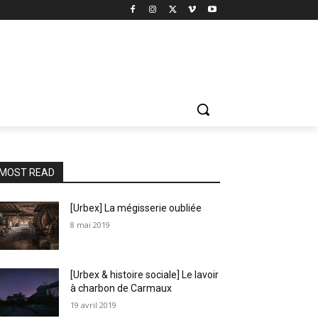
MOST READ
[Urbex] La mégisserie oubliée
8 mai 2019
[Urbex & histoire sociale] Le lavoir
à charbon de Carmaux
19 avril 2019